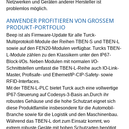
Netzwerken und Geräten anderer Hersteller ist
problemlos möglich.
ANWENDER PROFITIEREN VON GROSSEM P
RODUKT-PORTFOLIO
Beep ist als Firmware-Update für alle Turck-
Multiprotokoll-Module der Reihen TBEN-S und TBEN-L
sowie auf den FEN20-Modulen verfügbar. Turcks TBEN-
L-Module zählen zu den Klassikern unter den IP67-
Block-I/Os. Neben Modulen mit normalen I/O-
Schnittstellen umfasst die TBEN-L-Reihe auch IO-Link-
Master, Profisafe- und Ethernet/IP-CIP-Safety- sowie
RFID-Interfaces.
Mit der TBEN-L-PLC bietet Turck auch eine vollwertige
IP67-Steuerung auf Codesys-3-Basis an.Durch ihr
robustes Gehäuse und die hohe Schutzart eignet sich
diese Produktfamilie insbesondere für die Automobil-
Branche sowie für die Logistik und den Maschinenbau.
Während das TBEN-L dort zum Einsatz kommt, wo
extrem robuste Geräte mit hohen Schutzarten benötigt