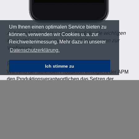
Um Ihnen einen optimalen Service bieten zu
Auf dem Mobilgerät stehen ebenfalls alle wichtigen
können, verwenden wir Cookies u. a. zur
Kennzahlen, Auswertungen und Warnungen zur
Reichweitenmessung. Mehr dazu in unserer
Verfügung
Datenschutzerklärung.
PERFORMANCE MONITORING
Ich stimme zu
Während der laufenden Produktion ermöglicht der APM
den Produktionsverantwortlichen das Setzen der
aktuellen Produktionsziele und die Analyse der aktuellen
Auslastung und Produktivität.