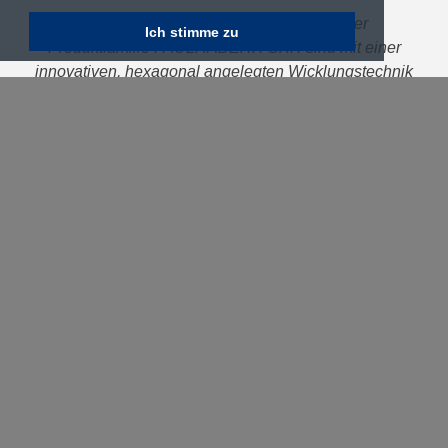
Die bürstenlosen DC-Kleinstmotoren der
Ich stimme zu
Produktfamilie FAULHABERR SXR sind mit einer
innovativen, hexagonal angelegten Wicklungstechnik
mit hohem Kupferfüllfaktor und hohem Geradanteil
ausgestattet und erreichen so eine deutlich
gesteigerte Leistung und Effizienz
13