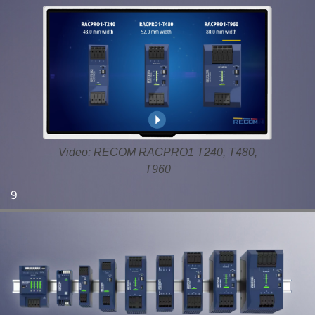
Video: RECOM RACPRO1 T240, T480,
T960
9