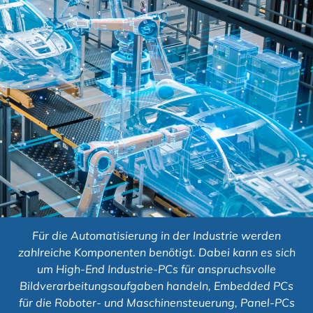
Für die Automatisierung in der Industrie werden
zahlreiche Komponenten benötigt. Dabei kann es sich
um High-End Industrie-PCs für anspruchsvolle
Bildverarbeitungsaufgaben handeln, Embedded PCs
für die Roboter- und Maschinensteuerung, Panel-PCs