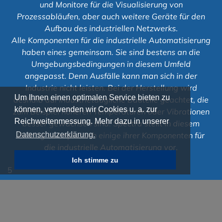
und Monitore für die Visualisierung von
Prozessabläufen, aber auch weitere Geräte für den
Aufbau des industriellen Netzwerks.
Alle Komponenten für die industrielle Automatisierung
haben eines gemeinsam. Sie sind bestens an die
Umgebungsbedingungen in diesem Umfeld
angepasst. Denn Ausfälle kann man sich in der
Industrie nicht leisten. Bei der Herstellung wird
Um Ihnen einen optimalen Service bieten zu
deshalb auf industrietaugliche Bauteile geachtet, die
können, verwenden wir Cookies u. a. zur
zum Beispiel höheren Temperaturen oder Vibrationen
Reichweitenmessung. Mehr dazu in unserer
besser gewachsen sind. Spectra stellt in diesem
Datenschutzerklärung.
Beitrag exemplarisch einige ihrer Komponenten für
die industrielle Automatisierung vor.
Ich stimme zu
5