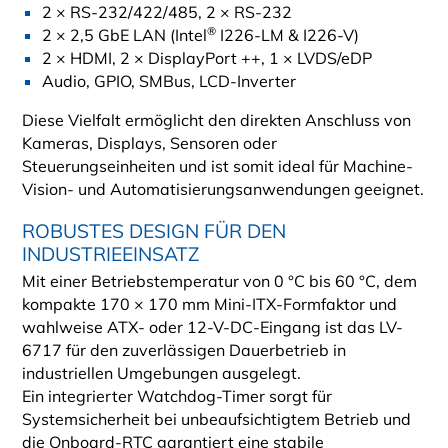
2 × RS-232/422/485, 2 × RS-232
®
2 × 2,5 GbE LAN (Intel
I226-LM & I226-V)
2 × HDMI, 2 × DisplayPort ++, 1 × LVDS/eDP
Audio, GPIO, SMBus, LCD-Inverter
Diese Vielfalt ermöglicht den direkten Anschluss von
Kameras, Displays, Sensoren oder
Steuerungseinheiten und ist somit ideal für Machine-
Vision- und Automatisierungsanwendungen geeignet.
ROBUSTES DESIGN FÜR DEN
INDUSTRIEEINSATZ
Mit einer Betriebstemperatur von 0 °C bis 60 °C, dem
kompakte 170 × 170 mm Mini-ITX-Formfaktor und
wahlweise ATX- oder 12-V-DC-Eingang ist das LV-
6717 für den zuverlässigen Dauerbetrieb in
industriellen Umgebungen ausgelegt.
Ein integrierter Watchdog-Timer sorgt für
Systemsicherheit bei unbeaufsichtigtem Betrieb und
die Onboard-RTC garantiert eine stabile