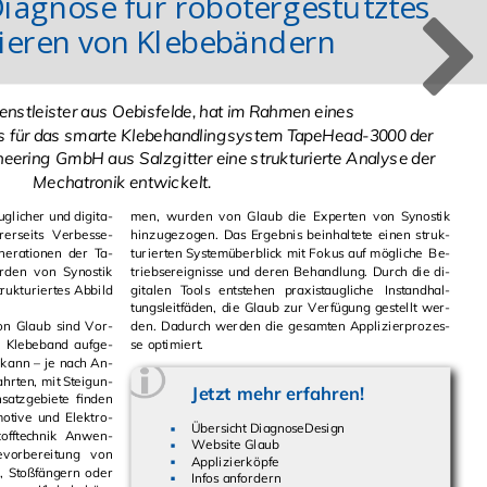
Diagnose für robotergestütztes
ieren von Klebebändern
ienstleister aus Oebisfelde, hat im Rahmen eines
 für das smarte Klebehandlingsystem TapeHead-3000 der
eering GmbH aus Salzgitter eine strukturierte Analyse der
Mechatronik entwickelt.
g­li­cher und di­gi­ta­
men, wur­den von Glaub die Ex­per­ten von Syn­os­tik
hin­zu­ge­zo­gen. Das Er­geb­nis be­inhal­te­te einen struk­
­ne­ra­tio­nen der Ta­
tu­rier­ten Sys­tem­über­blick mit Fokus auf mög­li­che Be­
triebs­er­eig­nis­se und deren Be­hand­lung. Durch die di­
k­tu­rier­tes Ab­bild
gi­ta­len Tools ent­ste­hen pra­xis­taug­li­che In­stand­hal­
tungs­leit­fä­den, die Glaub zur Ver­fü­gung ge­stellt wer­
 von Glaub sind Vor­
 Ap­pli­zier­pro­zes­
­be­band auf­ge­
se op­ti­miert.
 kann – je nach An­
t Stei­gun­
Jetzt mehr er­fah­ren!
atz­ge­bie­te fin­den
Übersicht DiagnoseDesign
toff­tech­nik An­wen­
Website Glaub
Applizierköpfe
en, Stoß­fän­gern oder
Infos anfordern