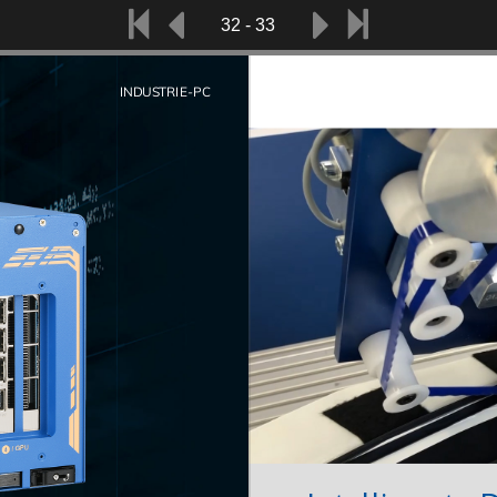
32 - 33
IN­DUS­TRIE-PC