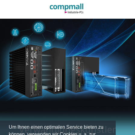
Verwandlungskünstler
Um Ihnen einen optimalen Service bieten zu
können, verwenden wir Cookies u. a. zur