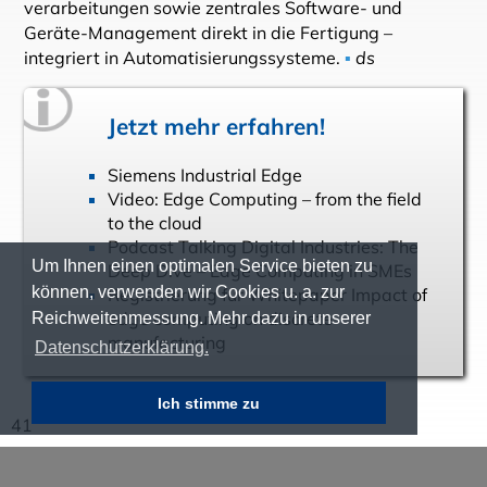
verarbeitungen sowie zentrales Software- und
Geräte-Management direkt in die Fertigung –
integriert in Automatisierungssysteme.
▪
ds
Jetzt mehr erfahren!
Siemens Industrial Edge
Video: Edge Computing – from the field
to the cloud
Podcast Talking Digital Industries: The
Um Ihnen einen optimalen Service bieten zu
Deep Dive – Edge Computing in SMEs
können, verwenden wir Cookies u. a. zur
Registrierung für Whitepaper Impact of
edge computing on discrete
Reichweitenmessung. Mehr dazu in unserer
manufacturing
Datenschutzerklärung.
Ich stimme zu
41