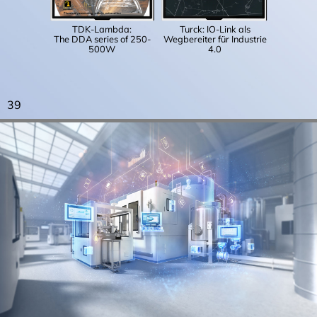
TDK-Lambda:
Turck: IO-Link als
The DDA series of 250-
Wegbereiter für Industrie
500W
4.0
39