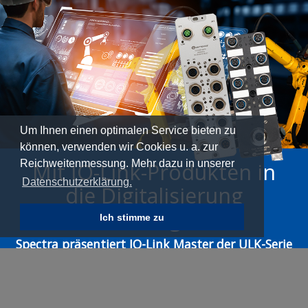
Um Ihnen einen optimalen Service bieten zu
können, verwenden wir Cookies u. a. zur
Reichweitenmessung. Mehr dazu in unserer
Mit IO-Link-Produkten in
Datenschutzerklärung.
die Digitalisierung
einsteigen
Ich stimme zu
Spectra präsentiert IO-Link Master der ULK-Serie
Die IO-Link-Technologie bildet weltweit die
erste standardisierte I/O-Schnittstelle ab, die
auf dem Markt verfügbar ist. Sie erfüllt die Norm