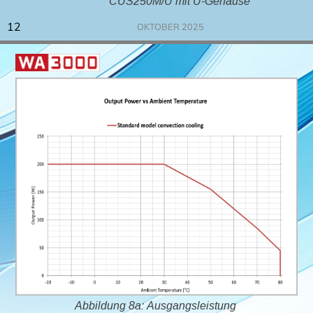
CUS250M/U mit U-Gehäuse
12
OKTOBER 2025
Abbildung 8a: Ausgangsleistung