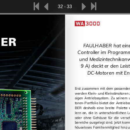
32 - 33
FAULHABER hat eine
Controller im Programm,
und Medizintechnikanw
9 A) deckt er den Leis
DC‑Motoren mit Enc
Erst zu­sam­men mit dem pas­sen­den 
wer­den Klein- und Kleinst­mo­to­ren zu einem zu­ver
si­gen An­triebs­sys­tem. Zu sei­nem
to­ren-Port­fo­lio bie­tet der An­triebs­spe­zia­list FAUL­HA­
BER des­halb eine brei­te Pa­let­te 
lern an, die in un­ter­schied­li­chen Leis­tungs­klas­sen mit
oder ohne Ge­häu­se für die ver­schie­dens
be­rei­che aus­ge­legt sind. Jetzt kom
häu­se­lo­ses Fa­mi­li­en­mit­glied hinzu: Der MC3603, d