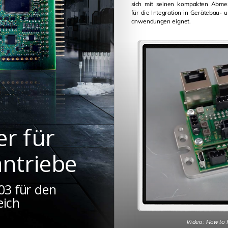
sich mit sei­nen kom­pak­ten Ab­me
für die In­te­gra­ti­on in Ge­rä­te­bau- und Me­di­zin­tech­nik­
an­wen­dun­gen eig­net.
er
für
antriebe
03 für den
eich
Video: How to fi