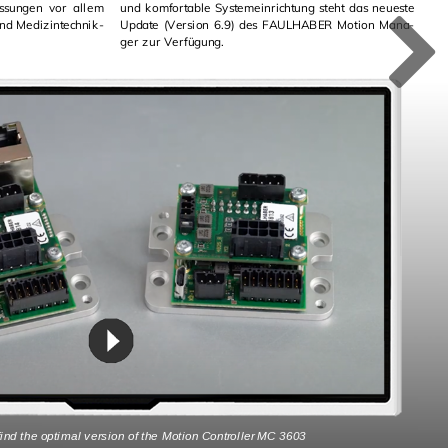
s­sun­gen vor allem
und kom­for­ta­ble Sys­tem­ein­rich­tung steht das neu­es­te
Up­date (Ver­si­on 6.9) des FAUL­HA­BER Mo­ti­on Ma­na­
ger zur Ver­fü­gung.
nd the op­ti­mal ver­si­on of the Mo­ti­on Con­trol­ler MC 3603