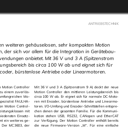
AN­TRIEBS­TECH­NIK
n weiteren gehäuselosen, sehr kompakten Motion
 der sich vor allem für die Integration in Gerätebau-
endungen anbietet. Mit 36 V und 3 A (Spitzenstrom
tungsbereich bis circa 100 W ab und eignet sich für
oder, bürstenlose Antriebe oder Linearmotoren.
Mo­ti­on Con­trol­ler
Mit 36 V und 3 A (Spit­zen­strom 9 A) deckt der neue
­läs­
Mo­ti­on Con­trol­ler den mitt­le­ren Leis­tungs­be­reich bis
 um­fang­rei­chen Mo­
circa 100 W ab. Er eig­net sich für nor­ma­le DC-Mo­to­
ren mit En­co­der, bürs­ten­lo­se An­trie­be und Li­ne­ar­mo­
an Mo­ti­on Con­trol­
to­ren. I/O-Um­fang und En­co­der-Schnitt­stel­len ent­spre­
chen denen der ge­sam­ten Fa­mi­lie. Für die Kom­mu­ni­
­ten Ein­satz­
ka­ti­on ste­hen USB, RS232, CA­No­pen und Ether­CAT
mt ein wei­te­res ge­
zur Ver­fü­gung. Der Mo­ti­on Con­trol­ler ent­hält be­reits
er
die neue Firm­ware-Ver­si­on „M“. Für eine ein­fa­che