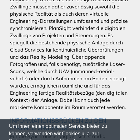
Zwillinge müssen daher zuverlässig sowohl die
physische Realität als auch deren virtuelle
Engineering-Darstellungen umfassend und präzise
synchronisieren. PlanSight verbindet die digitalen
Zwillinge von Projekten und Steuerungen. Es
spiegelt die bestehende physische Anlage durch
Cloud Services für kontinuierliche Überprüfungen
und das Reality Modeling. Überlappende
Fotografien und, falls benötigt, zusätzliche Laser-
Scans, welche durch UAV (unmanned-aerial-
vehicle) oder durch Aufnahmen am Boden erzeugt
wurden, ermöglichen räumliche und für das
Engineering fertige Realitätsbezüge (den digitalen
Kontext) der Anlage. Dabei kann auch jede
markierte Komponente im Raum verortet werden.
INFORMATIONSBRÜCKEN ZU DEN
Um Ihnen einen optimalen Service bieten zu
ENGINEERING-MODELLEN
können, verwenden wir Cookies u. a. zur
Für die Synchronisierung der sich ständig