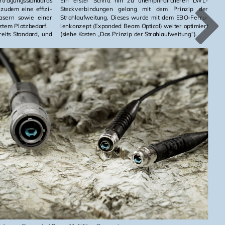
­tra­gungs­stan­dards
Ein ers­ter Schritt hin zu un­emp­find­li­che­ren LWL-
 zudem eine ef­fi­zi­
Steck­ver­bin­dun­gen ge­lang mit dem Prin­zip der
Fa­sern sowie einer
Strahl­auf­wei­tung. Die­ses wurde mit dem EBO-Fer­ru­
z­tem Platz­be­darf.
len­kon­zept (Ex­pan­ded Beam Op­ti­cal) wei­ter op­ti­miert
­reits Stan­dard, und
(siehe Kas­ten „Das Prin­zip der Strahl­auf­wei­tung“).