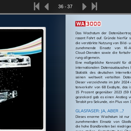
36 - 37
Das Wachs­tum der Da­ten­über­tra
ra­sant Fahrt auf. Grün­de hier­für 
die ver­stärk­te Nut­zung von Bild- u
zu­neh­men­de Ein­satz von KI-A
Cloud-Diens­ten sowie die fort­schrei­t
rung all­ge­mein.
Eine ma­ß­geb­li­che Kenn­zahl für d
in­ter­na­tio­na­len Da­ten­aus­tau­sches 
Sta­tis­tik des deut­schen In­ter­ne
sei­nen welt­weit ver­teil­ten Da­ten
Die­ser ver­zeich­ne­te im Jahr 2024
ten­ver­kehr von 68 Exa­byte, das 
15 Pro­zent ge­gen­über 2023 (59 
ges­re­kord gab es einen An­stieg 
Te­ra­bit pro Se­kun­de, ein Plus von 
GLASFASER: JA, ABER …?
Die­ses enor­me Wachs­tum ist nur
zu­neh­men­den Ein­satz von Glas­fa­
die hohe Band­brei­ten bei nied­ri­ge