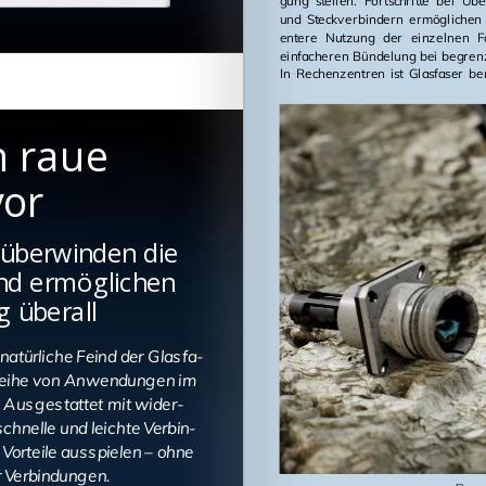
gung stel­len. Fort­schrit­te bei Über
und Steck­ver­bin­dern er­mög­li­chen
en­te­re Nut­zung der ein­zel­nen 
ein­fa­che­ren Bün­de­lung bei be­gren
In Re­chen­zen­tren ist Glas­fa­ser be
n raue
or
überwinden die
und ermöglichen
 überall
na­tür­li­che Feind der Glas­fa­
e Reihe von An­wen­dun­gen im
. Aus­ge­stat­tet mit wi­der­
chnel­le und leich­te Ver­bin­
or­tei­le aus­spie­len – ohne
r Ver­bin­dun­gen.