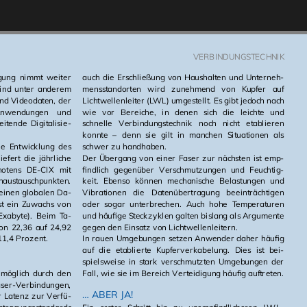
VER­BIN­DUNGS­TECH­NIK
­gung nimmt wei­ter
auch die Er­schlie­ßung von Haus­hal­ten und Un­ter­neh­
sind unter an­de­rem
mens­stand­or­ten wird zu­neh­mend von Kup­fer auf
nd Vi­deo­da­ten, der
Licht­wel­len­lei­ter (LWL) um­ge­stellt. Es gibt je­doch nach
n­wen­dun­gen und
wie vor Be­rei­che, in denen sich die leich­te und
en­de Di­gi­ta­li­sie­
schnel­le Ver­bin­dungs­tech­nik noch nicht eta­blie­ren
konn­te – denn sie gilt in man­chen Si­tua­tio­nen als
ie Ent­wick­lung des
schwer zu hand­ha­ben.
lie­fert die jähr­li­che
Der Über­gang von einer Faser zur nächs­ten ist emp­
t­kno­tens DE-CIX mit
find­lich ge­gen­über Ver­schmut­zun­gen und Feuch­tig­
­aus­tausch­punk­ten.
keit. Eben­so kön­nen me­cha­ni­sche Be­las­tun­gen und
 einen glo­ba­len Da­
Vi­bra­tio­nen die Da­ten­über­tra­gung be­ein­träch­ti­gen
ist ein Zu­wachs von
oder sogar un­ter­bre­chen. Auch hohe Tem­pe­ra­tu­ren
Exa­byte). Beim Ta­
und häu­fi­ge Steck­zy­klen gal­ten bis­lang als Ar­gu­men­te
von 22,36 auf 24,92
gegen den Ein­satz von Licht­wel­len­lei­tern.
11,4 Pro­zent.
In rauen Um­ge­bun­gen set­zen An­wen­der daher häu­fig
auf die eta­blier­te Kup­fer­ver­ka­be­lung. Dies ist bei­
spiels­wei­se in stark ver­schmutz­ten Um­ge­bun­gen der
Fall, wie sie im Be­reich Ver­tei­di­gung häu­fig auf­tre­ten.
 mög­lich durch den
ser-Ver­bin­dun­gen,
… ABER JA!
r La­tenz zur Ver­fü­