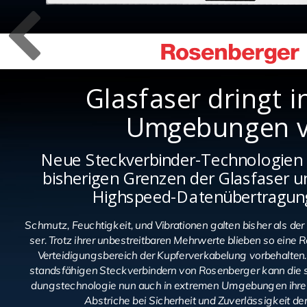
Glasfaser dringt i
Umgebungen v
Neue Steckverbinder-Technologien 
bisherigen Grenzen der Glasfaser 
Highspeed-Datenübertragung
Schmutz, Feuch­tig­keit, und Vi­bra­tio­nen gal­ten bis­her als der 
ser. Trotz ihrer un­be­streit­ba­ren Mehr­wer­te blie­ben so ein
Ver­tei­di­gungs­be­reich der Kup­fer­ver­ka­be­lung vor­be­hal­ten
stands­fä­hi­gen Steck­ver­bin­dern von Ro­sen­ber­ger kann die s
dungs­tech­no­lo­gie nun auch in ex­tre­men Um­ge­bun­gen ihre V
Ab­stri­che bei Si­cher­heit und Zu­ver­läs­sig­keit de