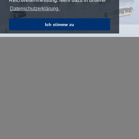
Reichweitenmessung. Mehr dazu in unserer
Datenschutzerklärung.
Ich stimme zu
2
JUNI 2023
Die Steckverbinderserie Produktserie M12x1 x-
codiert umfasst neben Einbauflanschversionen
inklusive SMT- und THR-Varianten eine
konfektionierbare Ausführung mit Crimpanschluss
sowie umspritzte Steckverbinder axial und gewinkelt.
Somit ist es möglich, die Übertragungsstrecke von
einem im Feld installierten Gerät und der zugehörigen
Verarbeitungs-Unit, vollständig mit CONEC
Steckverbinder abzubilden.
EINBAUFLANSCHE UMSPRITZT, GEWINKELT
UND SMT/THR